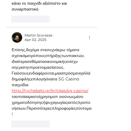
κάνει το παιχνίδι αξιόπιστο και 
συναρπαστικό.
Like
Reply
Martin Scorseze
Apr 02, 2025
Επίσης,δεχόμα στεσυχνάερω τήματα 
σχετικάμετρόπουςστήριξηςτωνπαικτών, 
ιδιαίτερασεθέματαοικονομικήςενίσχυ 
σηςγιατηνπροετοιμασίατους. 
Γιαόσουςενδιαφέρονται,μιααπρόσμενηαλλά
δημοφιλήςεπιλογήείναιτα SG Casino 
παιχνίδια	
http://tychebets.gr/kritikes/sg-casino/
ταοποίααρκετοίχρησιμοπ οιούνωςμέσο 
χρηματοδότησηςήψυχαγωγίαςεκτόςπροπο
νήσεων.Περισσότερεςπληροφορίεςσύντομα
!
Like
Reply