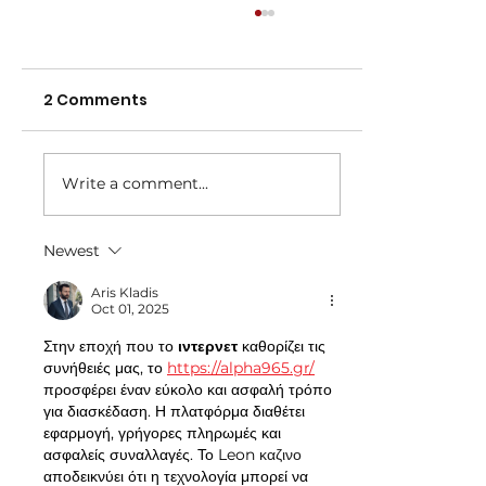
2 Comments
Write a comment...
Newest
NNA Representative Calendar for
2027 Season (Update 22/7)
Aris Kladis
Oct 01, 2025
Στην εποχή που το 
ιντερνετ
 καθορίζει τις 
συνήθειές μας, το 
https://alpha965.gr/
προσφέρει έναν εύκολο και ασφαλή τρόπο 
για διασκέδαση. Η πλατφόρμα διαθέτει 
εφαρμογή, γρήγορες πληρωμές και 
ασφαλείς συναλλαγές. Το Leon 
καζινο 
αποδεικνύει ότι η τεχνολογία μπορεί να 