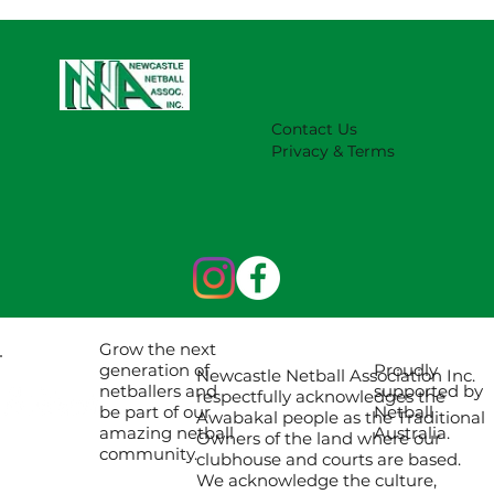
Contact Us
Privacy & Terms
Grow the next
Proudly
generation of
Newcastle Netball Association Inc.
supported by
netballers and
respectfully acknowledges the
Netball
be part of our
Awabakal people as the Traditional
Australia.
amazing netball
Owners of the land where our
community.
clubhouse and courts are based.
We acknowledge the culture,